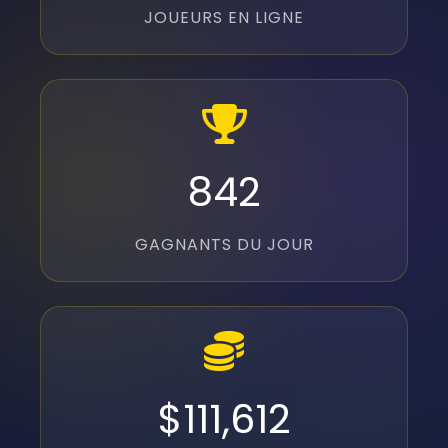
JOUEURS EN LIGNE
892
GAGNANTS DU JOUR
$122,573