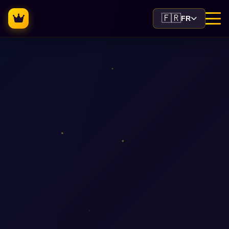
🇫🇷
FR