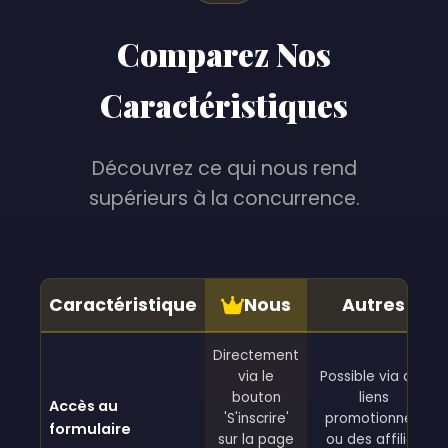
Comparez Nos
Caractéristiques
Découvrez ce qui nous rend
supérieurs à la concurrence.
Caractéristique
Nous
Autres
Directement
via le
Possible via des
bouton
liens
Accès au
'S'inscrire'
promotionnels
formulaire
sur la page
ou des affiliés