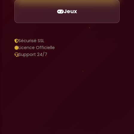
Jeux
Sécurisé SSL
Licence Officielle
Support 24/7