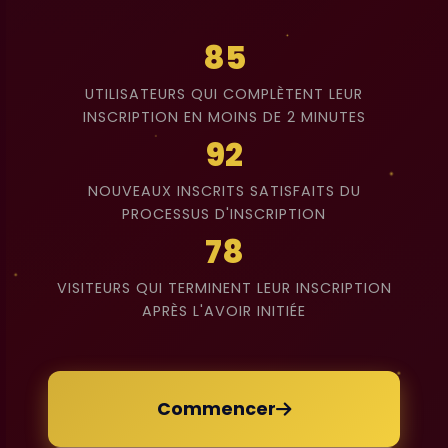
85
UTILISATEURS QUI COMPLÈTENT LEUR
INSCRIPTION EN MOINS DE 2 MINUTES
92
NOUVEAUX INSCRITS SATISFAITS DU
PROCESSUS D'INSCRIPTION
78
VISITEURS QUI TERMINENT LEUR INSCRIPTION
APRÈS L'AVOIR INITIÉE
Commencer