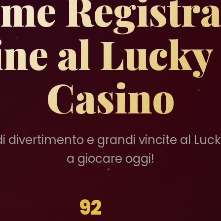
me Registra
ne al Lucky
Casino
divertimento e grandi vincite al Lucky
a giocare oggi!
92