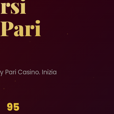
rsi
 Pari
 Pari Casino. Inizia
95