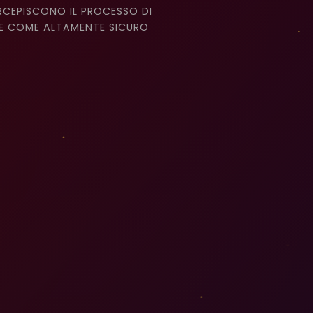
RCEPISCONO IL PROCESSO DI
NE COME ALTAMENTE SICURO