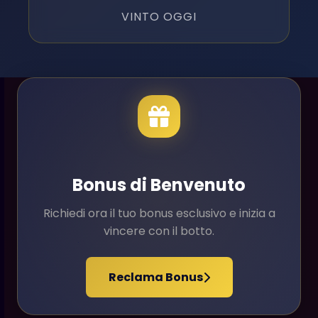
VINTO OGGI
Bonus di Benvenuto
Richiedi ora il tuo bonus esclusivo e inizia a
vincere con il botto.
Reclama Bonus