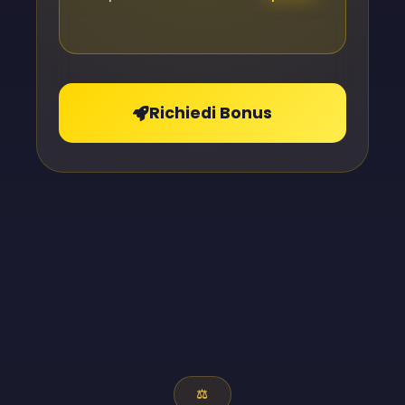
Richiedi Bonus
⚖️